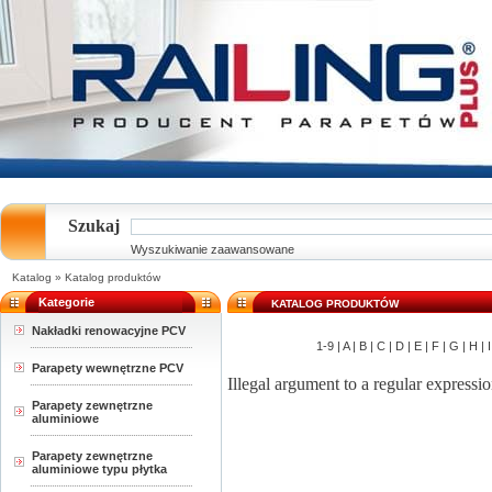
Szukaj
Wyszukiwanie zaawansowane
Katalog
»
Katalog produktów
Kategorie
KATALOG PRODUKTÓW
Nakładki renowacyjne PCV
1-9 |
A |
B |
C |
D |
E |
F |
G |
H |
I
Parapety wewnętrzne PCV
Illegal argument to a regular expressio
Parapety zewnętrzne
aluminiowe
Parapety zewnętrzne
aluminiowe typu płytka