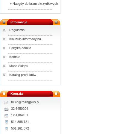
» Napędy do bram skrzydłowych
Informacje
Regulamin
Klauzula informacyjna
Polityka cookie
Kontakt
Mapa Sklepu
Katalog produktów
Kontakt
biuro@railingplus.pl
32 6450204
12 4184151
514 388 181
501 161 672