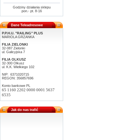
Godziny działania sklepu
pon.- pt. 8-16
Dane Teleadresowe
P.P.H.U. "RAILING" PLUS
MARIOLA GRZANKA
FILIA ZIELONKI
32-087 Zielonki
ul. Galicyjska 7
FILIA OLKUSZ
32-300 Olkusz
ul. K.K. Wielkiego 102
NIP: 6371020715
REGON: 356857696
Konto bankowe PL
65 1160 2202 0000 0001 5637
6535
Jak do nas trafić