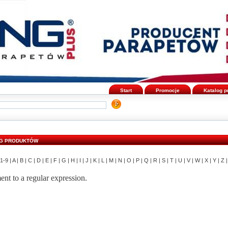
Start
Promocje
Katalog 
G PRODUKTÓW
1-9 |
A |
B |
C |
D |
E |
F |
G |
H |
I |
J |
K |
L |
M |
N |
O |
P |
Q |
R |
S |
T |
U |
V |
W |
X |
Y |
Z |
ent to a regular expression.