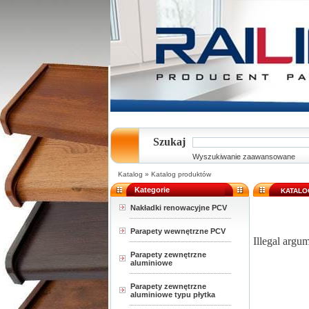
Szukaj
Wyszukiwanie zaawansowane
Katalog
»
Katalog produktów
Kategorie
KATALO
Nakładki renowacyjne PCV
Parapety wewnętrzne PCV
Illegal argum
Parapety zewnętrzne
aluminiowe
Parapety zewnętrzne
aluminiowe typu płytka