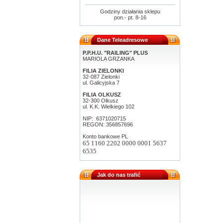
Godziny działania sklepu
pon.- pt. 8-16
Dane Teleadresowe
P.P.H.U. "RAILING" PLUS
MARIOLA GRZANKA
FILIA ZIELONKI
32-087 Zielonki
ul. Galicyjska 7
FILIA OLKUSZ
32-300 Olkusz
ul. K.K. Wielkiego 102
NIP: 6371020715
REGON: 356857696
Konto bankowe PL
65 1160 2202 0000 0001 5637
6535
Jak do nas trafić