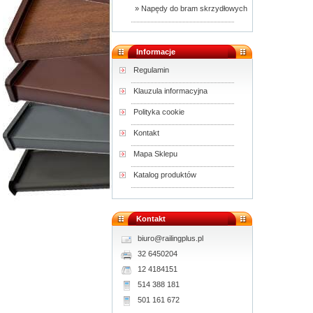
» Napędy do bram skrzydłowych
Informacje
Regulamin
Klauzula informacyjna
Polityka cookie
Kontakt
Mapa Sklepu
Katalog produktów
Kontakt
biuro@railingplus.pl
32 6450204
12 4184151
514 388 181
501 161 672