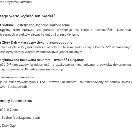
ym samym wybarwieniu.
zego warto wybrać ten model?
il Softline – estetyczne, łagodne wykończenie
rąglony front sprawia, że parapet prezentuje się lekko i nowocześnie. Doskonal
łczesnych projektów elewacji z dużymi przeszkleniami.
r Złoty Dąb – klasyczny dekor drewnopodobny
ralna, ciepła kolorystyka dobrze współgra z beżem, bielą, cegłą i oknami PVC w tym samym
zęściej wybierany wariant w budownictwie jednorodzinnym.
 ocynkowana malowana dekorem – trwałość i elegancja
ość 0,7 mm zapewnia odporność na uszkodzenia mechaniczne, a powłoka dekoracyjna 
cią, promieniami UV, zabrudzeniami i korozją.
osowanie uniwersalne
je do okien wykonanych z PVC, drewna i aluminium. Rekomendowany do domów, mieszk
owych i usługowych.
metry techniczne:
ość: 0,7 mm
l: Softline (zaokrąglony front)
: Złoty Dąb