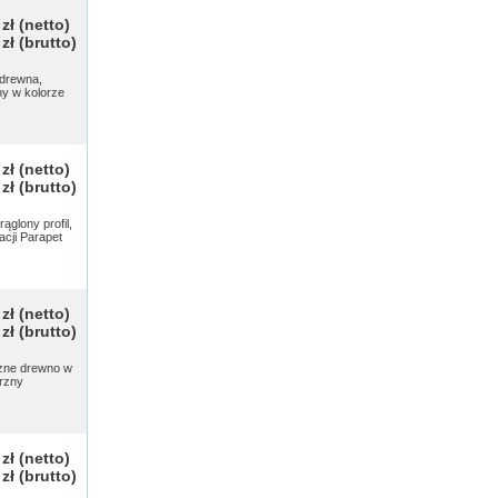
 zł
(netto)
 zł
(brutto)
 drewna,
ny w kolorze
 zł
(netto)
 zł
(brutto)
glony profil,
cji Parapet
 zł
(netto)
 zł
(brutto)
czne drewno w
trzny
 zł
(netto)
 zł
(brutto)