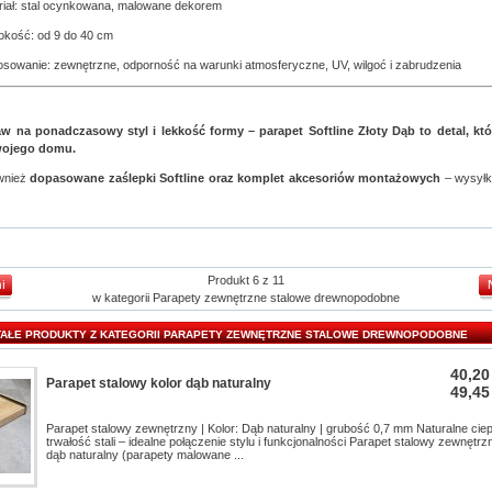
riał: stal ocynkowana, malowane dekorem
okość: od 9 do 40 cm
osowanie: zewnętrzne, odporność na warunki atmosferyczne, UV, wilgoć i zabrudzenia
w na ponadczasowy styl i lekkość formy – parapet Softline Złoty Dąb to detal, któ
wojego domu.
wnież
dopasowane zaślepki Softline oraz komplet akcesoriów montażowych
– wysyłk
Produkt 6 z 11
w kategorii
Parapety zewnętrzne stalowe drewnopodobne
AŁE PRODUKTY Z KATEGORII PARAPETY ZEWNĘTRZNE STALOWE DREWNOPODOBNE
40,20
Parapet stalowy kolor dąb naturalny
49,45
Parapet stalowy zewnętrzny | Kolor: Dąb naturalny | grubość 0,7 mm Naturalne cie
trwałość stali – idealne połączenie stylu i funkcjonalności Parapet stalowy zewnętrz
dąb naturalny (parapety malowane ...