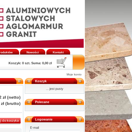
produktów
Nowości
Kontakt
Koszyk:
0 szt. Suma: 0,00 zł
Moje konto
Koszyk
... jest pusty
2 zł
(netto)
Polecane
 zł
(brutto)
Logowanie
E-mail