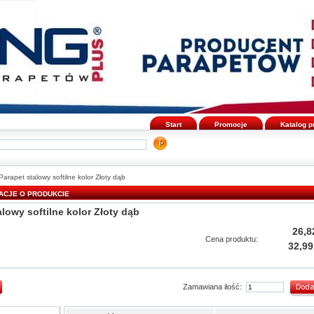
Start
Promocje
Katalog 
Parapet stalowy softilne kolor Złoty dąb
ACJE O PRODUKCIE
alowy softilne kolor Złoty dąb
26,8
Cena produktu:
32,99
Zamawiana ilość: