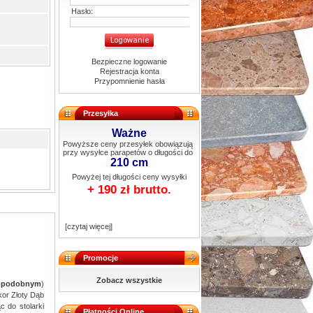
Hasło:
Bezpieczne logowanie
Rejestracja konta
Przypomnienie hasła
Przesyłka
Ważne
Powyższe ceny przesyłek obowiązują
przy wysyłce parapetów o długości do
210 cm
Powyżej tej długości ceny wysyłki
+ 190 zł brutto.
[czytaj więcej]
Promocje
Zobacz wszystkie
opodobnym
)
kor Złoty Dąb
c do stolarki
Płatności Online