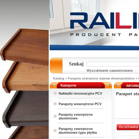
Szukaj
Wyszukiwanie zaawansowane
Katalog
»
Parapety zewnętrzne stalowe drewnopodobne
»
Kategorie
INFORM
Parapet st
Nakładki renowacyjne PCV
Parapety wewnętrzne PCV
Parapety zewnętrzne
aluminiowe
Parapety zewnętrzne
aluminiowe typu płytka