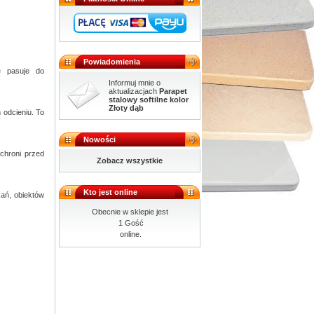
Powiadomienia
e pasuje do
Informuj mnie o
aktualizacjach
Parapet
stalowy softilne kolor
Złoty dąb
 odcieniu. To
Nowości
chroni przed
Zobacz wszystkie
Kto jest online
ań, obiektów
Obecnie w sklepie jest
1 Gość
online.