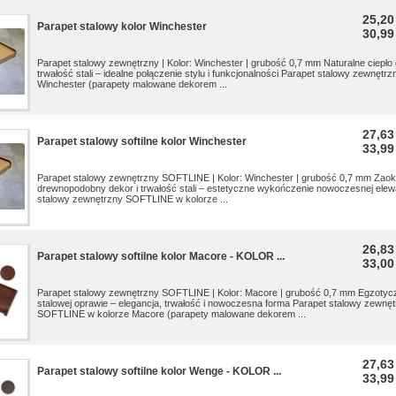
25,20
Parapet stalowy kolor Winchester
30,99
Parapet stalowy zewnętrzny | Kolor: Winchester | grubość 0,7 mm Naturalne ciepło
trwałość stali – idealne połączenie stylu i funkcjonalności Parapet stalowy zewnętrz
Winchester (parapety malowane dekorem ...
27,63
Parapet stalowy softilne kolor Winchester
33,99
Parapet stalowy zewnętrzny SOFTLINE | Kolor: Winchester | grubość 0,7 mm Zaokrą
drewnopodobny dekor i trwałość stali – estetyczne wykończenie nowoczesnej elewa
stalowy zewnętrzny SOFTLINE w kolorze ...
26,83
Parapet stalowy softilne kolor Macore - KOLOR ...
33,00
Parapet stalowy zewnętrzny SOFTLINE | Kolor: Macore | grubość 0,7 mm Egzoty
stalowej oprawie – elegancja, trwałość i nowoczesna forma Parapet stalowy zewnę
SOFTLINE w kolorze Macore (parapety malowane dekorem ...
27,63
Parapet stalowy softilne kolor Wenge - KOLOR ...
33,99