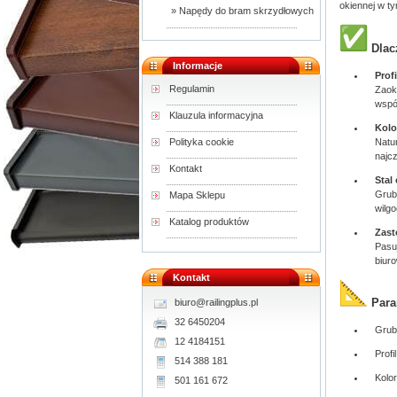
okiennej w t
» Napędy do bram skrzydłowych
Dlac
Informacje
Prof
Regulamin
Zaok
wspó
Klauzula informacyjna
Kolo
Natu
Polityka cookie
najc
Kontakt
Stal
Grub
Mapa Sklepu
wilgo
Katalog produktów
Zast
Pasu
biur
Kontakt
Para
biuro@railingplus.pl
32 6450204
Grub
12 4184151
Profi
514 388 181
Kolor
501 161 672