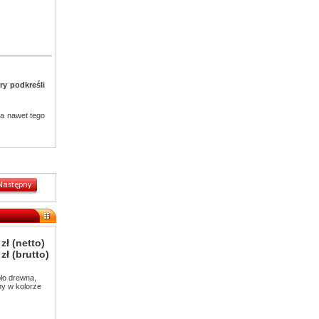
ry podkreśli
a nawet tego
 zł
(netto)
 zł
(brutto)
pło drewna,
ny w kolorze