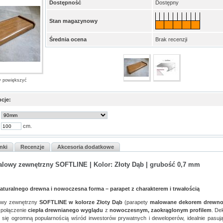
Dostępność
Dostępny
Stan magazynowy
Średnia ocena
Brak recenzji
by powiększyć
cje:
cm.
nki
Recenzje
Akcesoria dodatkowe
talowy zewnętrzny SOFTLINE | Kolor: Złoty Dąb | grubość 0,7 mm
naturalnego drewna i nowoczesna forma – parapet z charakterem i trwałością
lowy zewnętrzny
SOFTLINE w kolorze Złoty Dąb
(parapety
malowane dekorem drewn
 połączenie
ciepła drewnianego wyglądu
z
nowoczesnym, zaokrąglonym profilem
. De
y się ogromną popularnością wśród inwestorów prywatnych i deweloperów, idealnie pasują