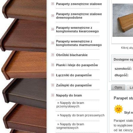
Parapety zewnętrzne stalowe
Parapety zewnętrzne stalowe
drewnopodobne
Parapety wewnętrzne z
konglomeratu kwarcowego
Parapety wewnętrzne z
konglomeratu marmurowego
Kliknij a
Obróbki blacharskie
Dostępne op
Pianki i kleje do parapetów
szerokość:
Łączniki do parapetów
długość:
Zaślepki do parapetów
Opis
Li
Napędy do bram
Parapet s
» Napędy do bram
przemysłowych
Styl 
» Napędy do bram przesuwnych
Parapet sta
» Napędy do bram
to wyjątkowe
segmentowych
od lat ciesz