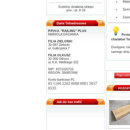
Mate
Godziny działania sklepu
Szer
pon.- pt. 8-16
Zast
Dane Teleadresowe
P.P.H.U. "RAILING" PLUS
MARIOLA GRZANKA
Posta
charakter T
FILIA ZIELONKI
32-087 Zielonki
Dostępne ró
ul. Galicyjska 7
samego dnia.
FILIA OLKUSZ
32-300 Olkusz
ul. K.K. Wielkiego 102
NIP: 6371020715
REGON: 356857696
Konto bankowe PL
65 1160 2202 0000 0001 5637
6535
POZOST
Jak do nas trafić