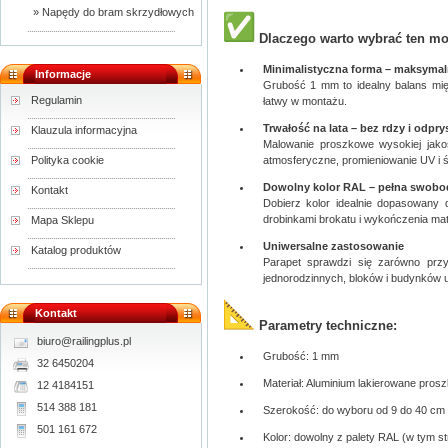
» Napędy do bram skrzydłowych
Dlaczego warto wybrać ten m
Minimalistyczna forma – maksymal
Informacje
Grubość 1 mm to idealny balans międ
Regulamin
łatwy w montażu.
Trwałość na lata – bez rdzy i odpr
Klauzula informacyjna
Malowanie proszkowe wysokiej jakoś
atmosferyczne, promieniowanie UV i ś
Polityka cookie
Dowolny kolor RAL – pełna swob
Kontakt
Dobierz kolor idealnie dopasowany d
drobinkami brokatu i wykończenia mat
Mapa Sklepu
Uniwersalne zastosowanie
Katalog produktów
Parapet sprawdzi się zarówno prz
jednorodzinnych, bloków i budynków 
Kontakt
Parametry techniczne:
biuro@railingplus.pl
Grubość: 1 mm
32 6450204
Materiał: Aluminium lakierowane pros
12 4184151
514 388 181
Szerokość: do wyboru od 9 do 40 cm
501 161 672
Kolor: dowolny z palety RAL (w tym st