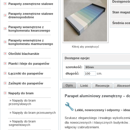
Dostępnoś
Parapety zewnętrzne stalowe
Stan maga
Parapety zewnętrzne stalowe
drewnopodobne
Średnia oc
Parapety wewnętrzne z
konglomeratu kwarcowego
Parapety wewnętrzne z
konglomeratu marmurowego
Kliknij aby powiększyć
Obróbki blacharskie
Dostępne opcje:
Pianki i kleje do parapetów
szerokość:
Łączniki do parapetów
długość:
cm.
Zaślepki do parapetów
Opis
Linki
Recenzje
Akcesor
Napędy do bram
Parapet aluminiowy zewnętrzny – d
» Napędy do bram
przemysłowych
Lekki, nowoczesny i odporny – ideal
» Napędy do bram przesuwnych
Szukasz eleganckiego i trwałego wykończeni
» Napędy do bram
dla nowoczesnych i klasycznych budynków. Z
segmentowych
wilgocią i zabrudzeniami.