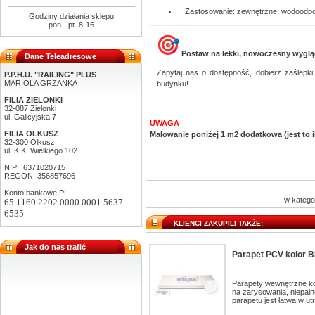
Zastosowanie: zewnętrzne, wodoodp
Godziny działania sklepu
pon.- pt. 8-16
Postaw na lekki, nowoczesny wygląd 
Dane Teleadresowe
Zapytaj nas o dostępność, dobierz zaślepki
P.P.H.U. "RAILING" PLUS
MARIOLA GRZANKA
budynku!
FILIA ZIELONKI
32-087 Zielonki
ul. Galicyjska 7
UWAGA
FILIA OLKUSZ
Malowanie poniżej 1 m2 dodatkowa (jest to i
32-300 Olkusz
ul. K.K. Wielkiego 102
NIP: 6371020715
REGON: 356857696
Konto bankowe PL
w katego
65 1160 2202 0000 0001 5637
6535
KLIENCI ZAKUPILI TAKŻE:
Jak do nas trafić
Parapet PCV kolor B
Parapety wewnętrzne k
na zarysowania, niepaln
parapetu jest łatwa w ut