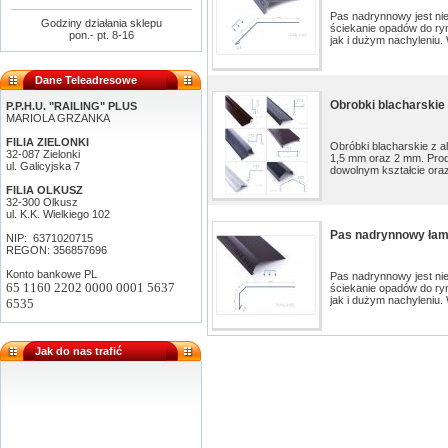
Pas nadrynnowy jest ni
Godziny działania sklepu
ściekanie opadów do ry
pon.- pt. 8-16
jak i dużym nachyleniu. 
Dane Teleadresowe
Obrobki blacharskie
P.P.H.U. "RAILING" PLUS
MARIOLA GRZANKA
FILIA ZIELONKI
Obróbki blacharskie z 
32-087 Zielonki
1,5 mm oraz 2 mm. Prod
ul. Galicyjska 7
dowolnym kształcie oraz
FILIA OLKUSZ
32-300 Olkusz
ul. K.K. Wielkiego 102
Pas nadrynnowy łam
NIP: 6371020715
REGON: 356857696
Konto bankowe PL
Pas nadrynnowy jest ni
65 1160 2202 0000 0001 5637
ściekanie opadów do ry
jak i dużym nachyleniu. 
6535
Jak do nas trafić