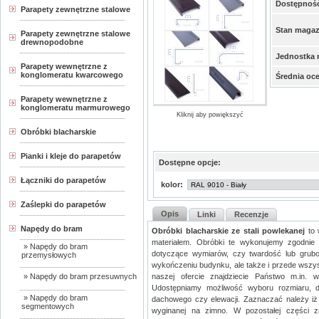
Dostępnoś
Parapety zewnętrzne stalowe
Stan maga
Parapety zewnętrzne stalowe
drewnopodobne
Jednostka 
Parapety wewnętrzne z
konglomeratu kwarcowego
Średnia oc
Parapety wewnętrzne z
konglomeratu marmurowego
Kliknij aby powiększyć
Obróbki blacharskie
Pianki i kleje do parapetów
Dostępne opcje:
Łączniki do parapetów
kolor:
Zaślepki do parapetów
Opis
Linki
Recenzje
Napędy do bram
Obróbki blacharskie ze stali powlekanej
to 
materiałem. Obróbki te wykonujemy zgodnie 
» Napędy do bram
dotyczące wymiarów, czy twardość lub grubo
przemysłowych
wykończeniu budynku, ale także i przede wsz
» Napędy do bram przesuwnych
naszej ofercie znajdziecie Państwo m.in. 
Udostępniamy możliwość wyboru rozmiaru, dł
» Napędy do bram
dachowego czy elewacji. Zaznaczać należy iż 
segmentowych
wyginanej na zimno. W pozostałej części z