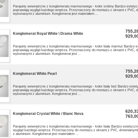
Parapety wewnętrzne z konglomeratu marmurowego - kolor srebny Bardzo estetyc
poprawiają wygląd każdego wnętrza. Przeznaczony do montażu z oknami z PVC, d
wykonanymi z aluminium. Konglomerat jest materiałem ...
755,28
Konglomerat Royal White \ Drama White
929,00
Parapety wewnętrzne z konglomeratu marmurowego - kolor biały marmur Bardzo e
poprawiają wygląd każdego wnętrza. Przeznaczony do montażu z oknami z PVC, d
wykonanymi z aluminium. Konglomerat jest ...
755,28
Konglomerat White Pearl
929,00
Parapety wewnętrzne z konglomeratu marmurowego - kolor biały beż Bardzo estet
poprawiają wygląd każdego wnętrza. Przeznaczony do montażu z oknami z PVC, d
wykonanymi z aluminium. Konglomerat jest ...
620,33
Konglomerat Crystal White / Bianc Neva
763,00
Parapety wewnętrzne z konglomeratu marmurowego - kolor biały Bardzo estetyczn
wygląd każdego wnętrza. Przeznaczony do montażu z oknami z PVC, drewnianymi
z aluminium. Konglomerat jest materiałem ...