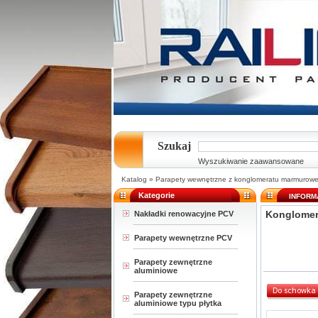
Szukaj
Wyszukiwanie zaawansowane
Katalog
»
Parapety wewnętrzne z konglomeratu marmurow
Kategorie
INFORM
Konglomera
Nakładki renowacyjne PCV
Parapety wewnętrzne PCV
Parapety zewnętrzne
aluminiowe
Parapety zewnętrzne
aluminiowe typu płytka