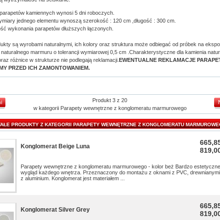
i parapetów kamiennych wynosi 5 dni roboczych.
iary jednego elementu wynoszą szerokość : 120 cm ,długość : 300 cm.
wość wykonania parapetów dłuższych łączonych.
ukty są wyrobami naturalnymi, ich kolory oraz struktura może odbiegać od próbek na ekspo
naturalnego marmuru o tolerancji wymiarowej 0,5 cm .Charakterystyczne dla kamienia natu
raz różnice w strukturze nie podlegają reklamacji.
EWENTUALNE REKLAMACJE PARAP
MY PRZED ICH ZAMONTOWANIEM.
Produkt 3 z 20
w kategorii
Parapety wewnętrzne z konglomeratu marmurowego
AŁE PRODUKTY Z KATEGORII PARAPETY WEWNĘTRZNE Z KONGLOMERATU MARMUROW
665,85
Konglomerat Beige Luna
819,00
Parapety wewnętrzne z konglomeratu marmurowego - kolor beż Bardzo estetyczne
wygląd każdego wnętrza. Przeznaczony do montażu z oknami z PVC, drewnianymi
z aluminium. Konglomerat jest materiałem ...
665,85
Konglomerat Silver Grey
819,00