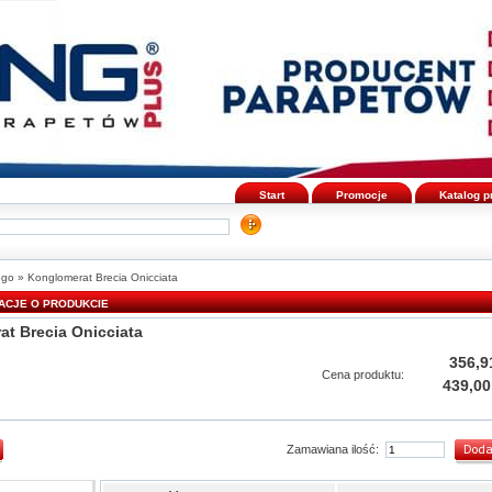
Start
Promocje
Katalog 
ego
»
Konglomerat Brecia Onicciata
ACJE O PRODUKCIE
t Brecia Onicciata
356,9
Cena produktu:
439,00
Zamawiana ilość: