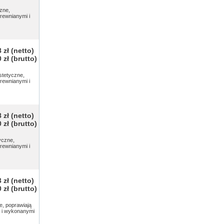
zne,
rewnianymi i
 zł
(netto)
 zł
(brutto)
stetyczne,
rewnianymi i
 zł
(netto)
 zł
(brutto)
yczne,
rewnianymi i
 zł
(netto)
 zł
(brutto)
e, poprawiają
 i wykonanymi