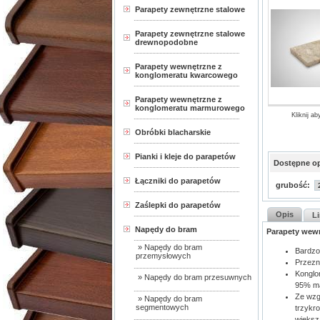
Parapety zewnętrzne stalowe
Parapety zewnętrzne stalowe
drewnopodobne
Parapety wewnętrzne z
konglomeratu kwarcowego
Parapety wewnętrzne z
konglomeratu marmurowego
Kliknij a
Obróbki blacharskie
Pianki i kleje do parapetów
Dostępne op
Łączniki do parapetów
grubość:
Zaślepki do parapetów
Opis
Li
Napędy do bram
Parapety wew
» Napędy do bram
Bardzo
przemysłowych
Przezn
Konglo
» Napędy do bram przesuwnych
95% ma
Ze wzg
» Napędy do bram
segmentowych
trzykr
większ