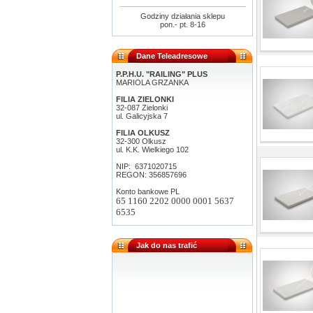
Godziny działania sklepu
pon.- pt. 8-16
Dane Teleadresowe
P.P.H.U. "RAILING" PLUS
MARIOLA GRZANKA
FILIA ZIELONKI
32-087 Zielonki
ul. Galicyjska 7
FILIA OLKUSZ
32-300 Olkusz
ul. K.K. Wielkiego 102
NIP: 6371020715
REGON: 356857696
Konto bankowe PL
65 1160 2202 0000 0001 5637
6535
Jak do nas trafić