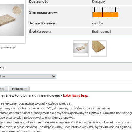
Dostępność
Dostępny
Stan magazynowy
Jednostka miary
metr kw
Średnia ocena
Brak recenzji
by powiększyć
cje:
nki
Recenzje
nętrzne z konglomeratu marmurowego
-
kolor jasny brąz
 estetyczne, poprawiają wygląd każdego wnętrza.
aczony do montażu z oknami z PVC, drewnianymi i wykonanymi z aluminium.
merat jest materiałem składającym się z wyselekcjonowanych łupków z kamienia naturalne
sy oraz żywicy poliestrowej w charakterze spoiwa.
lędu na różnice w strukturze materiału konglomeraty drobnoziarniste w stosunku do grubozi
otnie mniejszą nasiąkliwość (absorpcję wody), dwukrotnie większą wytrzymałość na zginanie
ą wytrzymałość na ściskanie.