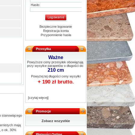
Hasło:
Bezpieczne logowanie
Rejestracja konta
Przypomnienie hasła
Przesyłka
Ważne
Powyższe ceny przesyłek obowiązują
przy wysyłce parapetów o długości do
210 cm
Powyżej tej długości ceny wysyłki
+ 190 zł brutto.
[czytaj więcej]
Promocje
go stanowiącego
Zobacz wszystkie
arnistych mają
, o ok. 30%
Płatności Online