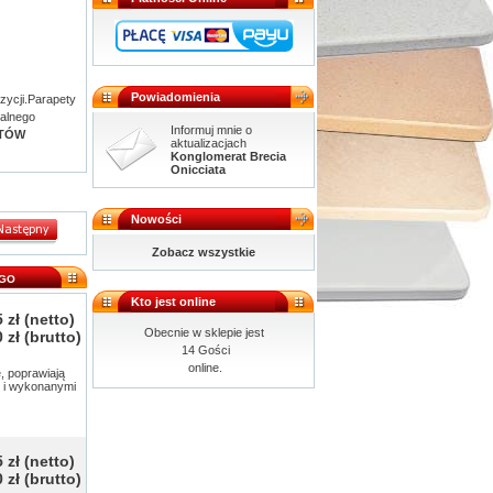
Powiadomienia
zycji.Parapety
ralnego
Informuj mnie o
ETÓW
aktualizacjach
Konglomerat Brecia
Onicciata
Nowości
Zobacz wszystkie
EGO
Kto jest online
 zł
(netto)
Obecnie w sklepie jest
 zł
(brutto)
14 Gości
online.
, poprawiają
 i wykonanymi
 zł
(netto)
 zł
(brutto)