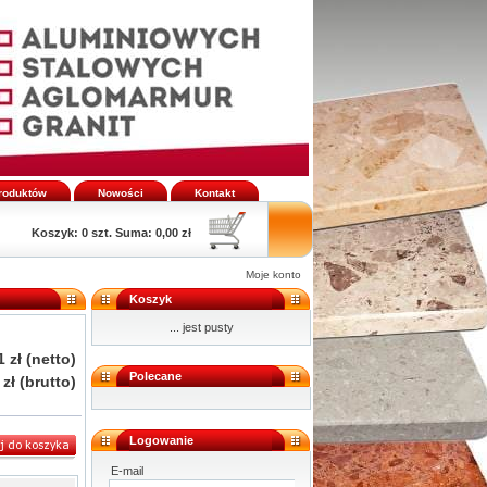
produktów
Nowości
Kontakt
Koszyk:
0 szt. Suma: 0,00 zł
Moje konto
Koszyk
... jest pusty
1 zł
(netto)
Polecane
 zł
(brutto)
Logowanie
E-mail