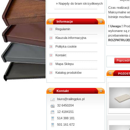
» Napędy do bram skrzydłowych
Czas realizacj
Maksymalne wym
Istnieje mozli
Informacje
! Uwaga !
Prod
Regulamin
wykonane są z 
przebarwienia o
Klauzula informacyjna
ROZPATRUJE
Polityka cookie
Kontakt
Mapa Sklepu
Katalog produktów
POZOST
Kontakt
biuro@railingplus.pl
32 6450204
12 4184151
514 388 181
501 161 672