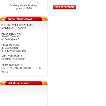
Godziny działania sklepu
pon.- pt. 8-16
Dane Teleadresowe
P.P.H.U. "RAILING" PLUS
MARIOLA GRZANKA
FILIA ZIELONKI
32-087 Zielonki
ul. Galicyjska 7
FILIA OLKUSZ
32-300 Olkusz
ul. K.K. Wielkiego 102
NIP: 6371020715
REGON: 356857696
Konto bankowe PL
65 1160 2202 0000 0001 5637
6535
Jak do nas trafić