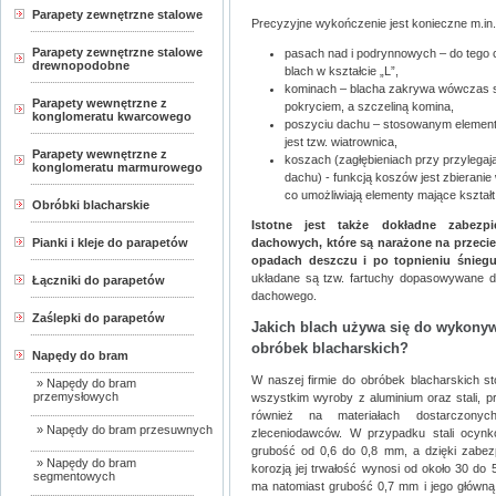
Parapety zewnętrzne stalowe
Precyzyjne wykończenie jest konieczne m.in.
Parapety zewnętrzne stalowe
pasach nad i podrynnowych – do tego 
drewnopodobne
blach w kształcie „L”,
kominach – blacha zakrywa wówczas s
Parapety wewnętrzne z
pokryciem, a szczeliną komina,
konglomeratu kwarcowego
poszyciu dachu – stosowanym elemen
jest tzw. wiatrownica,
Parapety wewnętrzne z
koszach (zagłębieniach przy przylegaj
konglomeratu marmurowego
dachu) - funkcją koszów jest zbieranie
co umożliwiają elementy mające kształt
Obróbki blacharskie
Istotne jest także dokładne zabezpi
dachowych, które są narażone na przeci
Pianki i kleje do parapetów
opadach deszczu i po topnieniu śnieg
układane są tzw. fartuchy dopasowywane d
Łączniki do parapetów
dachowego.
Zaślepki do parapetów
Jakich blach używa się do wykony
obróbek blacharskich?
Napędy do bram
W naszej firmie do
obróbek blacharskich
st
» Napędy do bram
przemysłowych
wszystkim wyroby z aluminium oraz stali, p
również na materiałach dostarczony
» Napędy do bram przesuwnych
zleceniodawców. W przypadku stali ocyn
grubość od 0,6 do 0,8 mm, a dzięki zabez
» Napędy do bram
korozją jej trwałość wynosi od około 30 do 5
segmentowych
ma natomiast grubość 0,7 mm i jego główną z