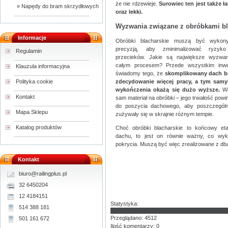
że nie rdzewieje.
Surowiec ten jest także 
» Napędy do bram skrzydłowych
oraz lekki.
Wyzwania związane z obróbkami bl
Informacje
Obróbki blacharskie muszą być wyko
precyzją, aby zminimalizować ryzyko
Regulamin
przecieków. Jakie są największe wyzwa
całym procesem? Przede wszystkim inw
Klauzula informacyjna
świadomy tego, że
skomplikowany dach b
zdecydowanie więcej pracy, a tym sam
Polityka cookie
wykończenia okażą się dużo wyższe.
Wa
Kontakt
sam materiał na obróbki – jego trwałość powi
do poszycia dachowego, aby poszczególn
Mapa Sklepu
zużywały się w skrajnie różnym tempie.
Katalog produktów
Choć obróbki blacharskie to końcowy et
dachu, to jest on równie ważny, co wy
pokrycia. Muszą być więc zrealizowane z dbał
Kontakt
biuro@railingplus.pl
32 6450204
12 4184151
Statystyka:
514 388 181
Przeglądano: 4512
501 161 672
Ilość komentarzy: 0