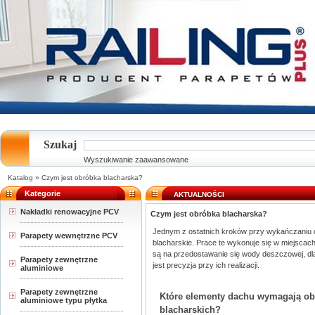
Szukaj
Wyszukiwanie zaawansowane
Katalog
»
Czym jest obróbka blacharska?
Kategorie
AKTUALNOŚCI
Nakładki renowacyjne PCV
Czym jest obróbka blacharska?
Jednym z ostatnich kroków przy wykańczaniu 
Parapety wewnętrzne PCV
blacharskie. Prace te wykonuje się w miejscac
są na przedostawanie się wody deszczowej, dl
Parapety zewnętrzne
jest precyzja przy ich realizacji.
aluminiowe
Parapety zewnętrzne
Które elementy dachu wymagają o
aluminiowe typu płytka
blacharskich?